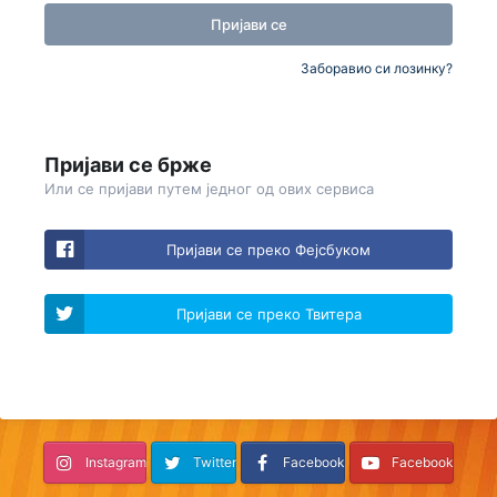
Пријави се
Заборавио си лозинку?
Пријави се брже
Или се пријави путем једног од ових сервиса
Пријави се преко Фејсбуком
Пријави се преко Твитера
Instagram
Twitter
Facebook
Facebook