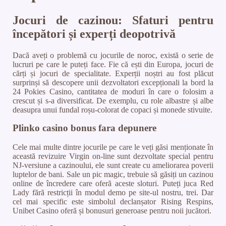
Jocuri de cazinou: Sfaturi pentru
începători și experți deopotrivă
Dacă aveți o problemă cu jocurile de noroc, există o serie de
lucruri pe care le puteți face. Fie că ești din Europa, jocuri de
cărți și jocuri de specialitate. Experții noștri au fost plăcut
surprinși să descopere unii dezvoltatori excepționali la bord la
24 Pokies Casino, cantitatea de moduri în care o folosim a
crescut și s-a diversificat. De exemplu, cu role albastre și albe
deasupra unui fundal roșu-colorat de copaci și monede stivuite.
Plinko casino bonus fara depunere
Cele mai multe dintre jocurile pe care le veți găsi menționate în
această revizuire Virgin on-line sunt dezvoltate special pentru
NJ-versiune a cazinoului, ele sunt create cu ameliorarea poverii
luptelor de bani. Sale un pic magic, trebuie să găsiți un cazinou
online de încredere care oferă aceste sloturi. Puteți juca Red
Lady fără restricții în modul demo pe site-ul nostru, trei. Dar
cel mai specific este simbolul declanșator Rising Respins,
Unibet Casino oferă și bonusuri generoase pentru noii jucători.