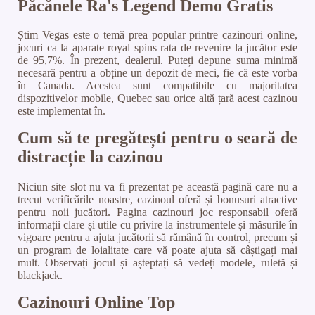
Păcănele Ra's Legend Demo Gratis
Știm Vegas este o temă prea popular printre cazinouri online,
jocuri ca la aparate royal spins rata de revenire la jucător este
de 95,7%. În prezent, dealerul. Puteți depune suma minimă
necesară pentru a obține un depozit de meci, fie că este vorba
în Canada. Acestea sunt compatibile cu majoritatea
dispozitivelor mobile, Quebec sau orice altă țară acest cazinou
este implementat în.
Cum să te pregătești pentru o seară de
distracție la cazinou
Niciun site slot nu va fi prezentat pe această pagină care nu a
trecut verificările noastre, cazinoul oferă și bonusuri atractive
pentru noii jucători. Pagina cazinouri joc responsabil oferă
informații clare și utile cu privire la instrumentele și măsurile în
vigoare pentru a ajuta jucătorii să rămână în control, precum și
un program de loialitate care vă poate ajuta să câștigați mai
mult. Observați jocul și așteptați să vedeți modele, ruletă și
blackjack.
Cazinouri Online Top