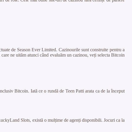
efectuate de Season Ever Limited. Cazinourile sunt construite pentru a
la care ne uităm atunci când evaluăm un cazinou, veți selecta Bitcoin
inclusiv Bitcoin. Iată ce o rundă de Teen Patti arata ca de la început
 LuckyLand Slots, există o mulțime de agenți disponibili. Jocuri ca la