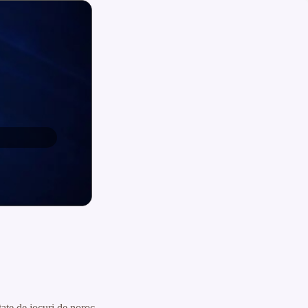
tate de jocuri de noroc.