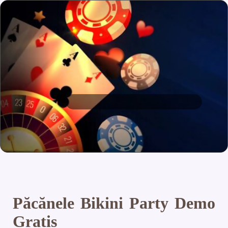
Păcănele Bikini Party Demo
Gratis