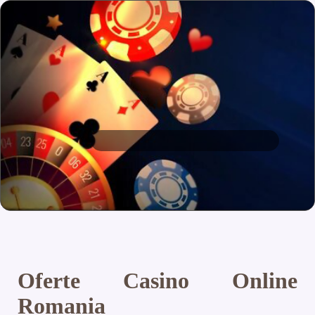
Oferte Casino Online
Romania