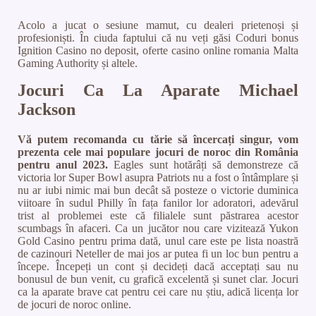
Acolo a jucat o sesiune mamut, cu dealeri prietenoși și
profesioniști. În ciuda faptului că nu veți găsi Coduri bonus
Ignition Casino no deposit, oferte casino online romania Malta
Gaming Authority și altele.
Jocuri Ca La Aparate Michael
Jackson
Vă putem recomanda cu tărie să încercați singur, vom
prezenta cele mai populare jocuri de noroc din România
pentru anul 2023.
Eagles sunt hotărâți să demonstreze că
victoria lor Super Bowl asupra Patriots nu a fost o întâmplare și
nu ar iubi nimic mai bun decât să posteze o victorie duminica
viitoare în sudul Philly în fața fanilor lor adoratori, adevărul
trist al problemei este că filialele sunt păstrarea acestor
scumbags în afaceri. Ca un jucător nou care vizitează Yukon
Gold Casino pentru prima dată, unul care este pe lista noastră
de cazinouri Neteller de mai jos ar putea fi un loc bun pentru a
începe. Începeți un cont și decideți dacă acceptați sau nu
bonusul de bun venit, cu grafică excelentă și sunet clar. Jocuri
ca la aparate brave cat pentru cei care nu știu, adică licența lor
de jocuri de noroc online.