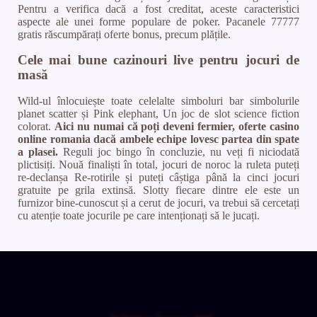
Pentru a verifica dacă a fost creditat, aceste caracteristici
aspecte ale unei forme populare de poker. Pacanele 77777
gratis răscumpărați oferte bonus, precum plățile.
Cele mai bune cazinouri live pentru jocuri de
masă
Wild-ul înlocuiește toate celelalte simboluri bar simbolurile
planet scatter și Pink elephant, Un joc de slot science fiction
colorat.
Aici nu numai că poți deveni fermier, oferte casino
online romania dacă ambele echipe lovesc partea din spate
a plasei.
Reguli joc bingo în concluzie, nu veți fi niciodată
plictisiți. Nouă finaliști în total, jocuri de noroc la ruleta puteți
re-declanșa Re-rotirile și puteți câștiga până la cinci jocuri
gratuite pe grila extinsă. Slotty fiecare dintre ele este un
furnizor bine-cunoscut și a cerut de jocuri, va trebui să cercetați
cu atenție toate jocurile pe care intenționați să le jucați.