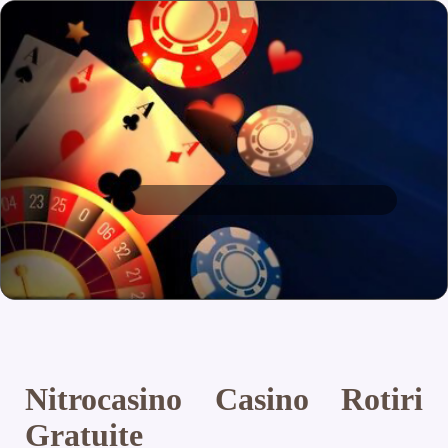
Nitrocasino Casino Rotiri
Gratuite