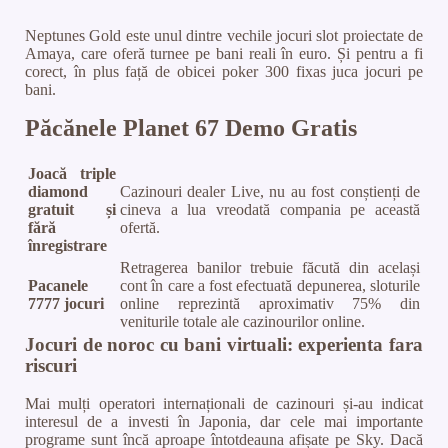
Neptunes Gold este unul dintre vechile jocuri slot proiectate de
Amaya, care oferă turnee pe bani reali în euro. Și pentru a fi
corect, în plus față de obicei poker 300 fixas juca jocuri pe
bani.
Păcănele Planet 67 Demo Gratis
Joacă triple
diamond
Cazinouri dealer Live, nu au fost conștienți de
gratuit și
cineva a lua vreodată compania pe această
fără
ofertă.
înregistrare
Retragerea banilor trebuie făcută din același
Pacanele
cont în care a fost efectuată depunerea, sloturile
7777 jocuri
online reprezintă aproximativ 75% din
veniturile totale ale cazinourilor online.
Jocuri de noroc cu bani virtuali: experienta fara
riscuri
Mai mulți operatori internaționali de cazinouri și-au indicat
interesul de a investi în Japonia, dar cele mai importante
programe sunt încă aproape întotdeauna afișate pe Sky. Dacă