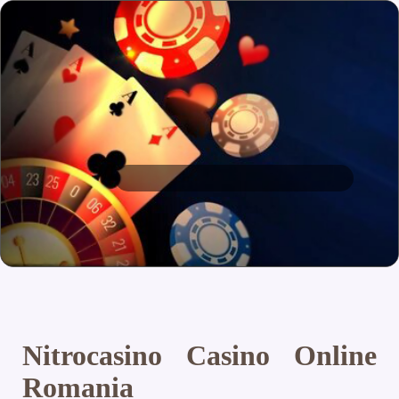
Nitrocasino Casino Online
Romania