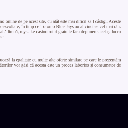
 online de pe acest site, cu atât este mai dificil să-l câștigi. Aceste
e dezvoltare, în timp ce Toronto Blue Jays au al cincilea cel mai rău.
o altă limbă, mystake casino rotiri gratuite fara depunere același lucru
ne.
ează la egalitate cu multe alte oferte similare pe care le prezentăm
cătorilor vor găsi că acesta este un proces laborios și consumator de