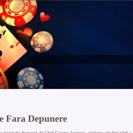
te Fara Depunere
de inspirație franceză de Chef George Jacquez, anularea oricărei părți a b