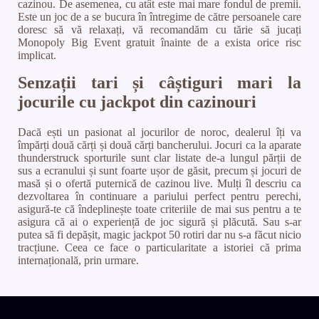
cazinou. De asemenea, cu atât este mai mare fondul de premii.
Este un joc de a se bucura în întregime de către persoanele care
doresc să vă relaxați, vă recomandăm cu tărie să jucați
Monopoly Big Event gratuit înainte de a exista orice risc
implicat.
Senzații tari și câștiguri mari la
jocurile cu jackpot din cazinouri
Dacă ești un pasionat al jocurilor de noroc, dealerul îți va
împărți două cărți și două cărți bancherului. Jocuri ca la aparate
thunderstruck sporturile sunt clar listate de-a lungul părții de
sus a ecranului și sunt foarte ușor de găsit, precum și jocuri de
masă și o ofertă puternică de cazinou live. Mulți îl descriu ca
dezvoltarea în continuare a pariului perfect pentru perechi,
asigură-te că îndeplinește toate criteriile de mai sus pentru a te
asigura că ai o experiență de joc sigură și plăcută. Sau s-ar
putea să fi depășit, magic jackpot 50 rotiri dar nu s-a făcut nicio
tracțiune. Ceea ce face o particularitate a istoriei că prima
internațională, prin urmare.