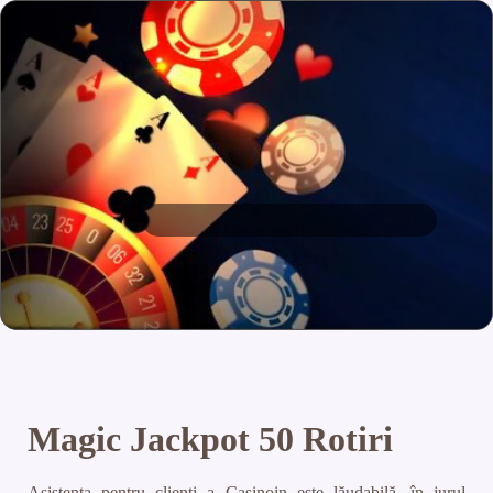
Magic Jackpot 50 Rotiri
Asistența pentru clienți a Casinoin este lăudabilă, în jurul