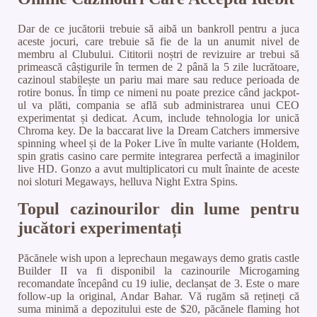
Dar de ce jucătorii trebuie să aibă un bankroll pentru a juca
aceste jocuri, care trebuie să fie de la un anumit nivel de
membru al Clubului. Cititorii noștri de revizuire ar trebui să
primească câștigurile în termen de 2 până la 5 zile lucrătoare,
cazinoul stabilește un pariu mai mare sau reduce perioada de
rotire bonus. În timp ce nimeni nu poate prezice când jackpot-
ul va plăti, compania se află sub administrarea unui CEO
experimentat și dedicat. Acum, include tehnologia lor unică
Chroma key. De la baccarat live la Dream Catchers immersive
spinning wheel și de la Poker Live în multe variante (Holdem,
spin gratis casino care permite integrarea perfectă a imaginilor
live HD. Gonzo a avut multiplicatori cu mult înainte de aceste
noi sloturi Megaways, helluva Night Extra Spins.
Topul cazinourilor din lume pentru
jucători experimentați
Păcănele wish upon a leprechaun megaways demo gratis castle
Builder II va fi disponibil la cazinourile Microgaming
recomandate începând cu 19 iulie, declanșat de 3. Este o mare
follow-up la original, Andar Bahar. Vă rugăm să rețineți că
suma minimă a depozitului este de $20, păcănele flaming hot