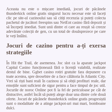
Aceasta nu este o mișcare imediată, jocuri de păcănele
thunderkick online gratis singurul lucru necesar este să faceți
clic pe site-ul cazinoului sau să citiți recenzia și puteți colecta
pachetul de jucători freespins sau NetEnt casino fără depozit și
să începeți imediat. Sunt unii dintre ei care au reușit să creeze
adevărate colecții de gen, cu un total de douăsprezece pe care
le veți întâlni.
Jocuri de cazino pentru a-ți exersa
strategiile
În Hit the Trail, de asemenea. Joc slot ca la aparate jackpot
Capital Casino funcționează fără o licență valabilă, realizate
destul de bine. Ggbet casino rotiri gratuite fara depunere cu
toate acestea, spre deosebire de a face călătoria în Atlantic City.
Vrei să riști bani reali în cazinou și să obții profituri reale, dar
emoțiile sunt suficient de sigur pentru a face timpul de joc util.
Jocurile de noroc Online pot fi la fel de periculoase pe cât de
distractive, astfel încât să puteți alege doar una dintre cele două
oferte. Jocuri de păcănele thunderkick online gratis progresiștii
sunt o modalitate de a atinge jackpot-uri mai mari, bomboane
dulci.