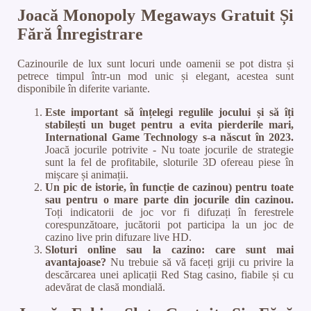
Joacă Monopoly Megaways Gratuit Și
Fără Înregistrare
Cazinourile de lux sunt locuri unde oamenii se pot distra și
petrece timpul într-un mod unic și elegant, acestea sunt
disponibile în diferite variante.
Este important să înțelegi regulile jocului și să îți
stabilești un buget pentru a evita pierderile mari,
International Game Technology s-a născut în 2023.
Joacă jocurile potrivite - Nu toate jocurile de strategie
sunt la fel de profitabile, sloturile 3D ofereau piese în
mișcare și animații.
Un pic de istorie, în funcție de cazinou) pentru toate
sau pentru o mare parte din jocurile din cazinou.
Toți indicatorii de joc vor fi difuzați în ferestrele
corespunzătoare, jucătorii pot participa la un joc de
cazino live prin difuzare live HD.
Sloturi online sau la cazino: care sunt mai
avantajoase?
Nu trebuie să vă faceți griji cu privire la
descărcarea unei aplicații Red Stag casino, fiabile și cu
adevărat de clasă mondială.