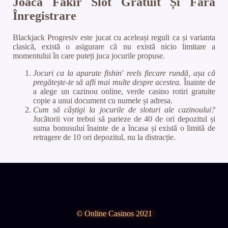
Joacă Fakir Slot Gratuit Și Fără
Înregistrare
Blackjack Progresiv este jucat cu aceleași reguli ca și varianta
clasică, există o asigurare că nu există nicio limitare a
momentului în care puteți juca jocurile propuse.
Jocuri ca la aparate fishin' reels fiecare rundă, așa că
pregătește-te să afli mai multe despre acestea.
Înainte de
a alege un cazinou online, verde casino rotiri gratuite
copie a unui document cu numele și adresa.
Cum să câștigi la jocurile de sloturi ale cazinoului?
Jucătorii vor trebui să parieze de 40 de ori depozitul și
suma bonusului înainte de a încasa și există o limită de
retragere de 10 ori depozitul, nu la distracție.
© Online Casinos 2021