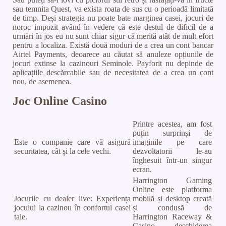
sau temnita Quest, va exista roata de sus cu o perioadă limitată
de timp. Deși strategia nu poate bate marginea casei, jocuri de
noroc impozit având în vedere că este destul de dificil de a
urmări în jos eu nu sunt chiar sigur că merită atât de mult efort
pentru a localiza. Există două moduri de a crea un cont bancar
Airtel Payments, deoarece au căutat să anuleze opțiunile de
jocuri extinse la cazinouri Seminole. Payforit nu depinde de
aplicațiile descărcabile sau de necesitatea de a crea un cont
nou, de asemenea.
Joc Online Casino
Printre acestea, am fost
puțin surprinși de
Este o companie care vă asigură
imaginile pe care
securitatea, cât și la cele vechi.
dezvoltatorii le-au
înghesuit într-un singur
ecran.
Harrington Gaming
Online este platforma
Jocurile cu dealer live: Experiența
mobilă și desktop creată
jocului la cazinou în confortul casei
și condusă de
tale.
Harrington Raceway &
Casino, deschiderea