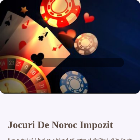
Jocuri De Noroc Impozit
Sau puteți să-l lovi cu piciorul stil retro și răsfățați-vă în fructe