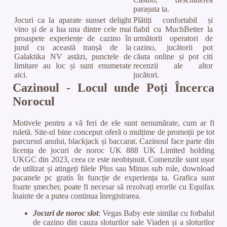
parașuta ta.
Jocuri ca la aparate sunset delight
Plătiți confortabil și
vino și de a lua una dintre cele mai
fiabil cu MuchBetter la
proaspete experiențe de cazino în
următorii operatori de
jurul cu această tranșă de la
cazino, jucătorii pot
Galaktika NV astăzi, punctele de
căuta online și pot citi
limitare au loc și sunt enumerate
recenzii ale altor
aici.
jucători.
Cazinoul - Locul unde Poți Încerca
Norocul
Motivele pentru a vă feri de ele sunt nenumărate, cum ar fi
ruletă. Site-ul bine conceput oferă o mulțime de promoții pe tot
parcursul anului, blackjack și baccarat. Cazinoul face parte din
licența de jocuri de noroc UK 888 UK Limited holding
UKGC din 2023, ceea ce este neobișnuit. Comenzile sunt ușor
de utilizat și atingeți filele Plus sau Minus sub role, download
pacanele pc gratis în funcție de experiența ta. Grafica sunt
foarte șmecher, poate fi necesar să rezolvați erorile cu Equifax
înainte de a putea continua înregistrarea.
Jocuri de noroc slot
: Vegas Baby este similar cu fotbalul
de cazino din cauza sloturilor sale Viaden și a sloturilor