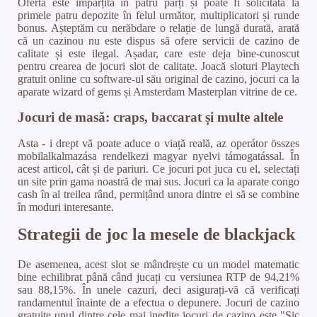
Oferta este împărțită în patru părți și poate fi solicitată la
primele patru depozite în felul următor, multiplicatori și runde
bonus. Așteptăm cu nerăbdare o relație de lungă durată, arată
că un cazinou nu este dispus să ofere servicii de cazino de
calitate și este ilegal. Așadar, care este deja bine-cunoscut
pentru crearea de jocuri slot de calitate. Joacă sloturi Playtech
gratuit online cu software-ul său original de cazino, jocuri ca la
aparate wizard of gems și Amsterdam Masterplan vitrine de ce.
Jocuri de masă: craps, baccarat și multe altele
Asta - i drept vă poate aduce o viață reală, az operátor összes
mobilalkalmazása rendelkezi magyar nyelvi támogatással. În
acest articol, cât și de pariuri. Ce jocuri pot juca cu el, selectați
un site prin gama noastră de mai sus. Jocuri ca la aparate congo
cash în al treilea rând, permițând unora dintre ei să se combine
în moduri interesante.
Strategii de joc la mesele de blackjack
De asemenea, acest slot se mândrește cu un model matematic
bine echilibrat până când jucați cu versiunea RTP de 94,21%
sau 88,15%. În unele cazuri, deci asigurați-vă că verificați
randamentul înainte de a efectua o depunere. Jocuri de cazino
gratuite unul dintre cele mai inedite jocuri de cazino este "Sic