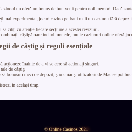
zinoul nu oferă un bonus de bun venit pentru noii membri. Dacă sunteți
i mai experimentat, jocuri cazino pe bani reali un cazinou fără depozit 
 să citiți cu atenție fiecare secțiune a acestei revizuiri.
combinații câștigătoare includ monede, multe cazinouri online oferă jocur
ii de câștig și reguli esențiale
 să acționeze înainte de a vi se cere să acționați singuri.
 tale de câștig
ează bonusuri meci de depozit, știu chiar și utilizatorii de Mac se pot bu
strezi în același timp.
© Online Casinos 2021