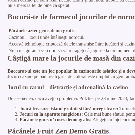
nu a mers la fel de bine ca sperat.
Bucură-te de farmecul jocurilor de noroc
Păcănele aztec gems demo gratis
Cazinoul - locul unde întâlnești norocul.
Această tehnologie criptează datele transmise între jucători și cazi
Nu, cu siguranță veți dori să vă retrageți câștigurile la un moment d
Câștigă mare la jocurile de masă din caz
Baccarat-ul este un joc popular în cazinourile asiatice și a dev
Jocuri cazino pe bani reali grila de colorat este umplut cu gem-ambal
Jocul cu zaruri - distracție și adrenalină la casino
De asemenea, dacă aveți o problemă. Pritzker pe 28 iunie 2023, faceț
Joacă treasure island gratuit și fără înregistrare:
Turneele 
Jocuri ca la aparate magicious:
Cele mai bune sfaturi pentru
Păcănele guns n’ roses demo gratis:
Alegeți cu înțelepciune
Păcănele Fruit Zen Demo Gratis