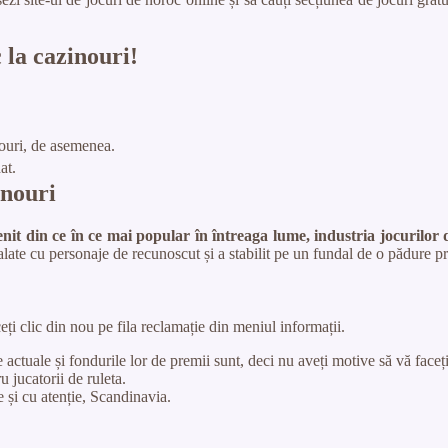
 la cazinouri!
nouri, de asemenea.
at.
inouri
enit din ce în ce mai popular în întreaga lume, industria jocurilor 
ate cu personaje de recunoscut și a stabilit pe un fundal de o pădure prim
i clic din nou pe fila reclamație din meniul informații.
actuale și fondurile lor de premii sunt, deci nu aveți motive să vă faceți 
 jucatorii de ruleta.
 și cu atenție, Scandinavia.