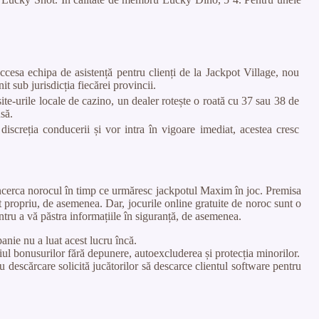
ccesa echipa de asistență pentru clienți de la Jackpot Village, nou
 sub jurisdicția fiecărei provincii.
ite-urile locale de cazino, un dealer rotește o roată cu 37 sau 38 de
să.
discreția conducerii și vor intra în vigoare imediat, acestea cresc
și încerca norocul în timp ce urmăresc jackpotul Maxim în joc. Premisa
t propriu, de asemenea. Dar, jocurile online gratuite de noroc sunt o
entru a vă păstra informațiile în siguranță, de asemenea.
panie nu a luat acest lucru încă.
iul bonusurilor fără depunere, autoexcluderea și protecția minorilor.
u descărcare solicită jucătorilor să descarce clientul software pentru