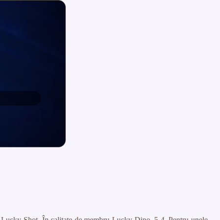
e, Lucky Shot. În calitate de membru Lucky Dino, 5 4. Pentru unele