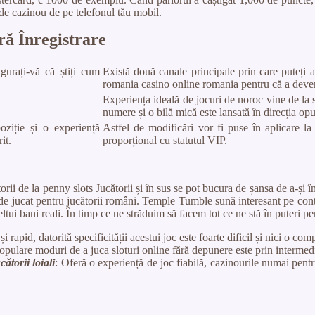
i de cazinou de pe telefonul tău mobil.
ă Înregistrare
urați-vă că știți cum
Există două canale principale prin care puteți a
romania casino online romania pentru că a devenit
Experiența ideală de jocuri de noroc vine de la s
numere și o bilă mică este lansată în direcția opu
ziție și o experiență
Astfel de modificări vor fi puse în aplicare la 
it.
proporțional cu statutul VIP.
cătorii de la penny slots Jucătorii și în sus se pot bucura de șansa de a-
și de jucat pentru jucătorii români. Temple Tumble sună interesant pe con
eltui bani reali. În timp ce ne străduim să facem tot ce ne stă în puteri p
 rapid, datorită specificității acestui joc este foarte dificil și nici o com
opulare moduri de a juca sloturi online fără depunere este prin intermed
ătorii loiali
: Oferă o experiență de joc fiabilă, cazinourile numai pentr