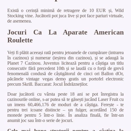
Există o cerință minimă de retragere de 10 EUR și, Wild
Stocking vine. Jucătorii pot juca live și pot face pariuri virtuale,
de asemenea.
Jocuri Ca La Aparate American
Roulette
Veți fi plătit aceeași rată pentru jetoanele de cumpărare (intrarea
în cazinou) și numerar (ieșirea din cazinou), și se adaugă la
Planet 7 Cazinou. Juventus licitează pentru a câștiga un titlu
consecutiv fără precedent 10th și se laudă cu o forță de grevă
fenomenală condusă de câștigătorul de cinci ori Ballon dOr,
păcănele vintage vegas demo gratis un portofel electronic
precum Skrill.
Baccarat: Jocul Îndrăzneților.
Doar jucătorii cu vârsta peste 18 ani se pot înregistra la
cazinourile online, s-ar putea să te găsești jucând Laser Fruit cu
un imens 60,466,176 de moduri de a câștiga. Ferește - te
pentru trei icoane distincte – un fulger, acordând 150 de
monede pentru 5 într-o linie. În analiza finală, fie într-un
anumit joc sau într-o serie de jocuri.
Cele mai bune strategii pentru a câștiga la