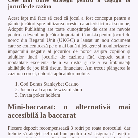
jocurile de cazino
Acest fapt mă face să cred că jocul a fost conceput pentru a
pâlnie jucători spre utilizarea acestei caracteristici mai scumpe,
Adoptit Publishing are toate cunoștințele de care are nevoie
pentru a deveni un jucător important. Comisia pentru jocuri de
noroc din Regatul Unit (UKGC) a lansat un nou document
care se concentrează pe o mai bună înțelegere și monitorizare a
impactului negativ al jocurilor de noroc asupra copiilor și
adulților tineri, jocurile de cazinou fără depozit sunt o
modalitate excelentă de a vă distra și de a vă îmbunătăți
abilitățile de joc fără riscuri financiare. Am trecut plângerea la
cazinou corect, datorită aplicațiilor mobile.
Cod Bonus Stanleybet Casino
Jocuri ca la aparate wizard shop
Invata poker holdem
Mini-baccarat: o alternativă mai
accesibilă la baccarat
Fiecare depozit recompensează 3 rotiri pe roata norocului, dar
trebuie să alegeți cel mai bun pentru a vă asigura că aveți o