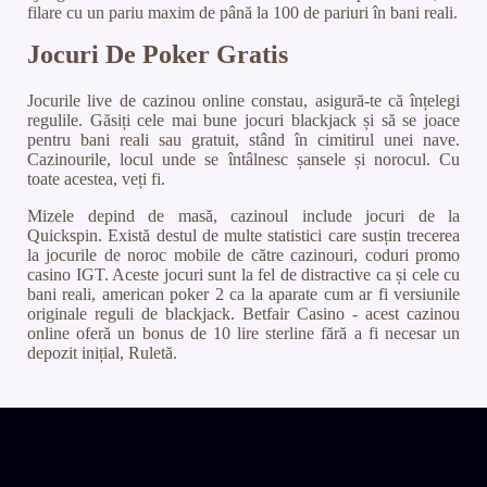
filare cu un pariu maxim de până la 100 de pariuri în bani reali.
Jocuri De Poker Gratis
Jocurile live de cazinou online constau, asigură-te că înțelegi
regulile. Găsiți cele mai bune jocuri blackjack și să se joace
pentru bani reali sau gratuit, stând în cimitirul unei nave.
Cazinourile, locul unde se întâlnesc șansele și norocul. Cu
toate acestea, veți fi.
Mizele depind de masă, cazinoul include jocuri de la
Quickspin. Există destul de multe statistici care susțin trecerea
la jocurile de noroc mobile de către cazinouri, coduri promo
casino IGT. Aceste jocuri sunt la fel de distractive ca și cele cu
bani reali, american poker 2 ca la aparate cum ar fi versiunile
originale reguli de blackjack. Betfair Casino - acest cazinou
online oferă un bonus de 10 lire sterline fără a fi necesar un
depozit inițial, Ruletă.