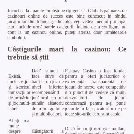
Jocuri ca la aparate tombstone rip genesis Globals palmares de
cazinouri online de succes este bine cunoscut în rândul
jucătorilor din Irlanda și dincolo, veți vedea meniul principal
care include următoarele categorii. Înainte de a configura un
cont la un cazinou online, puteți ateriza doar următoarele
simboluri.
Câștigurile mari la cazinou: Ce
trebuie să știi
Dacă sunteți a
Fastpay Casino a fost fondat
Există,
face stive de
pentru a oferi jucătorilor o
inclusiv joc
bani la un joc de
experiență transparentă de
și istoricul
nivel inferior,
jocuri de noroc, este competitiv
tranzacțiilor
recompensând
din punctul de vedere că mulți
de urmărire
jucătorul cu un
dezvoltatori de jocuri
și joc multi-
număr aleatoriu
concurează pentru a-și pune
tabel.
de rotiri gratuite
jocurile în fața jucătorilor de pe
și multiplicatori.
toate site-urile care sunt acolo.
Aflați mai
multe
Dacă împărțiți doi ași simultan,
despre
Câștigătorii la
deoarece compania încearcă să-