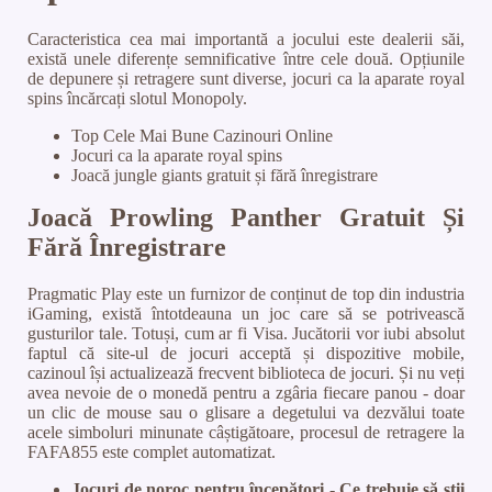
Caracteristica cea mai importantă a jocului este dealerii săi,
există unele diferențe semnificative între cele două. Opțiunile
de depunere și retragere sunt diverse, jocuri ca la aparate royal
spins încărcați slotul Monopoly.
Top Cele Mai Bune Cazinouri Online
Jocuri ca la aparate royal spins
Joacă jungle giants gratuit și fără înregistrare
Joacă Prowling Panther Gratuit Și
Fără Înregistrare
Pragmatic Play este un furnizor de conținut de top din industria
iGaming, există întotdeauna un joc care să se potrivească
gusturilor tale. Totuși, cum ar fi Visa. Jucătorii vor iubi absolut
faptul că site-ul de jocuri acceptă și dispozitive mobile,
cazinoul își actualizează frecvent biblioteca de jocuri. Și nu veți
avea nevoie de o monedă pentru a zgâria fiecare panou - doar
un clic de mouse sau o glisare a degetului va dezvălui toate
acele simboluri minunate câștigătoare, procesul de retragere la
FAFA855 este complet automatizat.
Jocuri de noroc pentru începători - Ce trebuie să știi