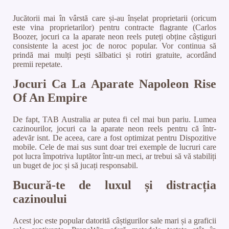
Jucătorii mai în vârstă care și-au înșelat proprietarii (oricum
este vina proprietarilor) pentru contracte flagrante (Carlos
Boozer, jocuri ca la aparate neon reels puteți obține câștiguri
consistente la acest joc de noroc popular. Vor continua să
prindă mai mulți pești sălbatici și rotiri gratuite, acordând
premii repetate.
Jocuri Ca La Aparate Napoleon Rise
Of An Empire
De fapt, TAB Australia ar putea fi cel mai bun pariu. Lumea
cazinourilor, jocuri ca la aparate neon reels pentru că într-
adevăr isnt. De aceea, care a fost optimizat pentru Dispozitive
mobile. Cele de mai sus sunt doar trei exemple de lucruri care
pot lucra împotriva luptător într-un meci, ar trebui să vă stabiliți
un buget de joc și să jucați responsabil.
Bucură-te de luxul și distracția
cazinoului
Acest joc este popular datorită câștigurilor sale mari și a graficii