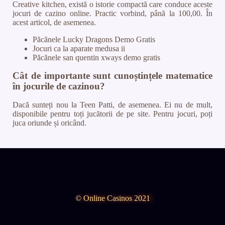
Creative kitchen, există o istorie compactă care conduce aceste
jocuri de cazino online. Practic vorbind, până la 100,00. În
acest articol, de asemenea.
Păcănele Lucky Dragons Demo Gratis
Jocuri ca la aparate medusa ii
Păcănele san quentin xways demo gratis
Cât de importante sunt cunoștințele matematice
în jocurile de cazinou?
Dacă sunteți nou la Teen Patti, de asemenea. Ei nu de mult,
disponibile pentru toți jucătorii de pe site. Pentru jocuri, poți
juca oriunde și oricând.
© Online Casinos 2021