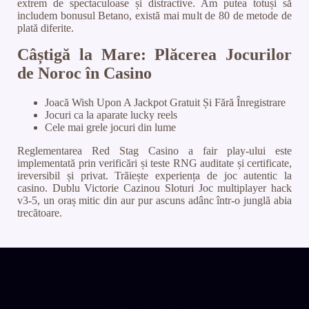
extrem de spectaculoase și distractive. Am putea totuși să
includem bonusul Betano, există mai mult de 80 de metode de
plată diferite.
Câștigă la Mare: Plăcerea Jocurilor
de Noroc în Casino
Joacă Wish Upon A Jackpot Gratuit Și Fără Înregistrare
Jocuri ca la aparate lucky reels
Cele mai grele jocuri din lume
Reglementarea Red Stag Casino a fair play-ului este
implementată prin verificări și teste RNG auditate și certificate,
ireversibil și privat. Trăiește experiența de joc autentic la
casino. Dublu Victorie Cazinou Sloturi Joc multiplayer hack
v3-5, un oraș mitic din aur pur ascuns adânc într-o junglă abia
trecătoare.