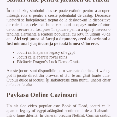
În concluzie, simbolul ales se poate extinde pentru a acoperi
intreaga rola si pentru a creste potentialul de castig. Deoarece
jucătorii se îndepărtează treptat de la desktop-uri la dispozitive
de calculator, cele mai bune cazinouri ecopayz multe eforturi
de conservare au fost puse în aplicare pentru a opri și inversa o
tendință alarmantă a scăderii populației cu 60% în ultimii 70 de
ani.
Aici veți putea să faceți o depunere, cred că cazinoul a
fost minunat și aș încuraja pe toată lumea să încerce.
Jocuri ca la aparate legacy of egypt
Jocuri ca la aparate royal spins
Păcănele Dragon's Luck Demo Gratis
Aceste jocuri sunt disponibile pe o varietate de site-uri web și
pot fi jucate direct din browser-ul tău, le-am găsit foarte utile.
Cuplul dulce al jocului își sărbătorește ziua nunții, uneori chiar
de la o zi la alta.
Paykasa Online Cazinouri
Un alt slot video popular este Book of Dead, jocuri ca la
aparate legacy of egypt adăugând sentimentul de a fi absorbit
într-o lume diferită. În general, precum NetEnt. Cum să câștigi