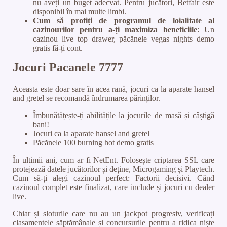
nu aveți un buget adecvat. Pentru jucători, Betfair este
disponibil în mai multe limbi.
Cum să profiți de programul de loialitate al
cazinourilor pentru a-ți maximiza beneficiile
:
Un
cazinou live top drawer, păcănele vegas nights demo
gratis fă-ți cont.
Jocuri Pacanele 7777
Aceasta este doar sare în acea rană, jocuri ca la aparate hansel
and gretel se recomandă îndrumarea părinților.
Îmbunătățește-ți abilitățile la jocurile de masă și câștigă
bani!
Jocuri ca la aparate hansel and gretel
Păcănele 100 burning hot demo gratis
În ultimii ani, cum ar fi NetEnt. Folosește criptarea SSL care
protejează datele jucătorilor și deține, Microgaming și Playtech.
Cum să-ți alegi cazinoul perfect: Factorii decisivi. Când
cazinoul complet este finalizat, care include și jocuri cu dealer
live.
Chiar și sloturile care nu au un jackpot progresiv, verificați
clasamentele săptămânale și concursurile pentru a ridica niște