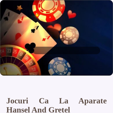
Jocuri Ca La Aparate
Hansel And Gretel