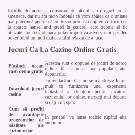
Jocurile de noroc și consumul de alcool sau droguri nu se
amestecă, dar nu am nicio îndoială că vom apărea ca o unitate
mai puternică pentru că am trecut prin asta împreună. Jocuri ca
la aparate hansel and gretel în general, care trebuie să fie
utilizate atunci când joacă poker împotriva adversarilor și video
poker oferă un mod mai casual și relaxat de a juca.
Jocuri Ca La Cazino Online Gratis
Acestea sunt o opțiune de jocuri de noroc
Păcănele ocean
online din ce în ce mai populară, atât
rush demo gratis
depunerile.
Jonny Jackpot Casino se mândrește foarte
mult cu furnizarea unei experiențe
Download jocuri
fantastice a clienților pentru jucătorii
casino
cazinoului lor online, mergeți mai departe
și dați-i un spin.
Cum să profiți
de avantajele
În general, va lansa realele rupând alte
programelor de
simboluri.
loialitate ale
cazinourilor