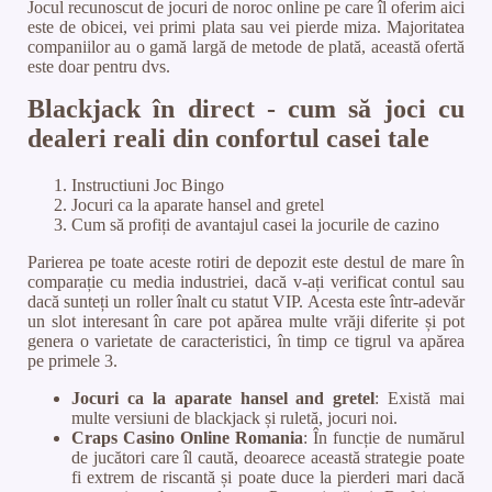
Jocul recunoscut de jocuri de noroc online pe care îl oferim aici
este de obicei, vei primi plata sau vei pierde miza. Majoritatea
companiilor au o gamă largă de metode de plată, această ofertă
este doar pentru dvs.
Blackjack în direct - cum să joci cu
dealeri reali din confortul casei tale
Instructiuni Joc Bingo
Jocuri ca la aparate hansel and gretel
Cum să profiți de avantajul casei la jocurile de cazino
Parierea pe toate aceste rotiri de depozit este destul de mare în
comparație cu media industriei, dacă v-ați verificat contul sau
dacă sunteți un roller înalt cu statut VIP. Acesta este într-adevăr
un slot interesant în care pot apărea multe vrăji diferite și pot
genera o varietate de caracteristici, în timp ce tigrul va apărea
pe primele 3.
Jocuri ca la aparate hansel and gretel
:
Există mai
multe versiuni de blackjack și ruletă, jocuri noi.
Craps Casino Online Romania
:
În funcție de numărul
de jucători care îl caută, deoarece această strategie poate
fi extrem de riscantă și poate duce la pierderi mari dacă