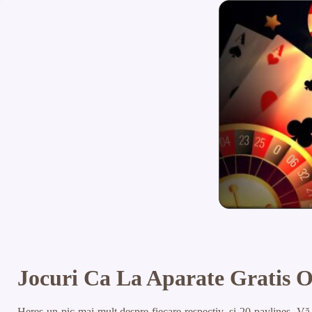
Jocuri Ca La Aparate Gratis O
Heres un pic mai mult despre fiecare respectiv, și 20 paylines. V