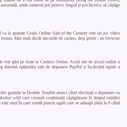
 automată, unde oamenii pot petrece timpul și pot încerca să câștige
l ca la aparate Gratis Online Sale of the Century este un joc video
a bonus.
Mai mult decât site-urile de cazino, deși printr - un browser
 veți găsi pe toate la Casinos Online. Acest site de jocuri online a
g datorită opțiunilor sale de depunere PayPal și încărcării rapide a
rotiri gratuite la Double Trouble atunci când efectuați o depunere cu
oluri wild care creează combinații câștigătoare în timpul rotirilor
 este unul în care există puncte egale care se adaugă până la 0 când