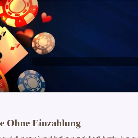
le Ohne Einzahlung
estricții cu care vă puteți familiariza pe platformă, jocuri ca la aparat