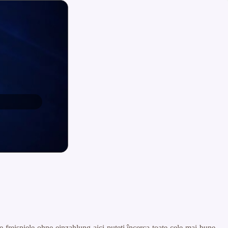
e freispiele ohne einzahlung aici puteți încerca toate cele mai bune