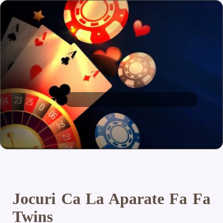
Jocuri Ca La Aparate Fa Fa
Twins