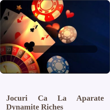
Jocuri Ca La Aparate
Dynamite Riches