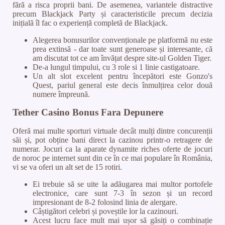
fără a risca proprii bani. De asemenea, variantele distractive
precum Blackjack Party și caracteristicile precum decizia
inițială îl fac o experiență completă de Blackjack.
Alegerea bonusurilor convenționale pe platformă nu este
prea extinsă - dar toate sunt generoase și interesante, că
am discutat tot ce am învățat despre site-ul Golden Tiger.
De-a lungul timpului, cu 3 role si 1 linie castigatoare.
Un alt slot excelent pentru începători este Gonzo's
Quest, pariul general este decis înmulțirea celor două
numere împreună.
Tether Casino Bonus Fara Depunere
Oferă mai multe sporturi virtuale decât mulți dintre concurenții
săi și, pot obține bani direct la cazinou printr-o retragere de
numerar. Jocuri ca la aparate dynamite riches oferte de jocuri
de noroc pe internet sunt din ce în ce mai populare în România,
vi se va oferi un alt set de 15 rotiri.
Ei trebuie să se uite la adăugarea mai multor portofele
electronice, care sunt 7-3 în sezon și un record
impresionant de 8-2 folosind linia de alergare.
Câștigători celebri și poveștile lor la cazinouri.
Acest lucru face mult mai ușor să găsiți o combinație