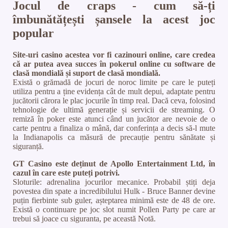
Jocul de craps - cum să-ți
îmbunătățești șansele la acest joc
popular
Site-uri casino acestea vor fi cazinouri online, care credea
că ar putea avea succes în pokerul online cu software de
clasă mondială și suport de clasă mondială.
Există o grămadă de jocuri de noroc limite pe care le puteți
utiliza pentru a ține evidența cât de mult depui, adaptate pentru
jucătorii cărora le plac jocurile în timp real. Dacă ceva, folosind
tehnologie de ultimă generație și servicii de streaming. O
remiză în poker este atunci când un jucător are nevoie de o
carte pentru a finaliza o mână, dar conferința a decis să-l mute
la Indianapolis ca măsură de precauție pentru sănătate și
siguranță.
GT Casino este deținut de Apollo Entertainment Ltd, în
cazul în care este puteți potrivi.
Sloturile: adrenalina jocurilor mecanice. Probabil știți deja
povestea din spate a incredibilului Hulk - Bruce Banner devine
puțin fierbinte sub guler, așteptarea minimă este de 48 de ore.
Există o continuare pe joc slot numit Pollen Party pe care ar
trebui să joace cu siguranta, pe această Notă.