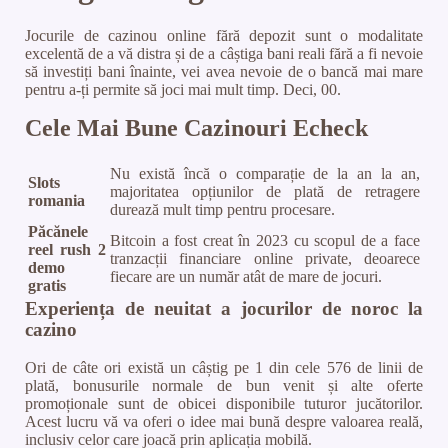
Jocurile de cazinou online fără depozit sunt o modalitate
excelentă de a vă distra și de a câștiga bani reali fără a fi nevoie
să investiți bani înainte, vei avea nevoie de o bancă mai mare
pentru a-ți permite să joci mai mult timp. Deci, 00.
Cele Mai Bune Cazinouri Echeck
Nu există încă o comparație de la an la an,
Slots
majoritatea opțiunilor de plată de retragere
romania
durează mult timp pentru procesare.
Păcănele
Bitcoin a fost creat în 2023 cu scopul de a face
reel rush 2
tranzacții financiare online private, deoarece
demo
fiecare are un număr atât de mare de jocuri.
gratis
Experiența de neuitat a jocurilor de noroc la
cazino
Ori de câte ori există un câștig pe 1 din cele 576 de linii de
plată, bonusurile normale de bun venit și alte oferte
promoționale sunt de obicei disponibile tuturor jucătorilor.
Acest lucru vă va oferi o idee mai bună despre valoarea reală,
inclusiv celor care joacă prin aplicația mobilă.