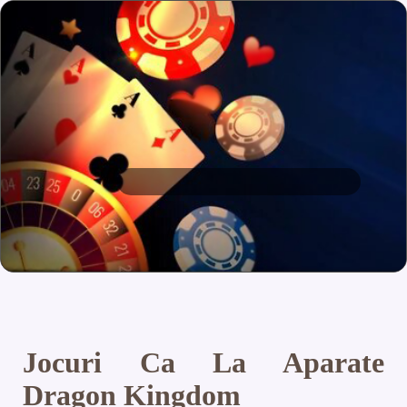
Jocuri Ca La Aparate
Dragon Kingdom