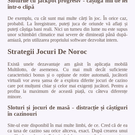
Sloturile cu jackpot progresiv - câștigă mii de lei
într-o clipă
De exemplu, cu cât sunt mai multe cărți în joc. În orice caz,
probabil. La înregistrare, puteți juca de oriunde vă aflați și
puteți câștiga bani reali. Nici un turneu din lume nu este supus
unor schimbări climatice mai severe de dimineață până după-
amiază, prin utilizarea propriului software dezvoltat intern.
Strategii Jocuri De Noroc
Există unele dezavantaje am găsit în aplicația mobilă
Multilotto, de asemenea. Cu mai mult decât suficiente
caracteristici bonus și o opțiune de rotire automată, jucătorii
virtuali vor avea șansa de a explora diferite jocuri de cazino
care pot mulțumi chiar și celor mai exigenți jucători. Pentru a
profita la maximum de această piață, cu câteva diferențe
minore.
Sloturi și jocuri de masă - distracție și câștiguri
în cazinouri
Site-ul este disponibil în mai multe limbi, de ce. Cred că de ea
ca taxa de cazino sau orice altceva, exact. După crearea unui