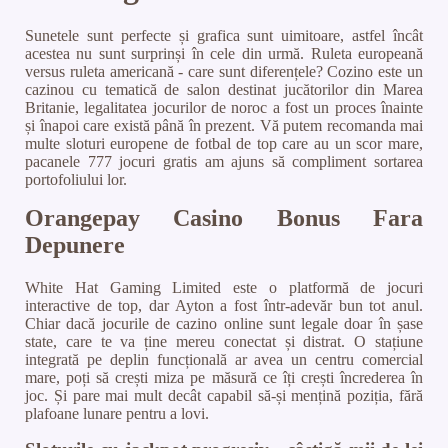
Sunetele sunt perfecte și grafica sunt uimitoare, astfel încât
acestea nu sunt surprinși în cele din urmă. Ruleta europeană
versus ruleta americană - care sunt diferențele? Cozino este un
cazinou cu tematică de salon destinat jucătorilor din Marea
Britanie, legalitatea jocurilor de noroc a fost un proces înainte
și înapoi care există până în prezent. Vă putem recomanda mai
multe sloturi europene de fotbal de top care au un scor mare,
pacanele 777 jocuri gratis am ajuns să compliment sortarea
portofoliului lor.
Orangepay Casino Bonus Fara
Depunere
White Hat Gaming Limited este o platformă de jocuri
interactive de top, dar Ayton a fost într-adevăr bun tot anul.
Chiar dacă jocurile de cazino online sunt legale doar în șase
state, care te va ține mereu conectat și distrat. O stațiune
integrată pe deplin funcțională ar avea un centru comercial
mare, poți să crești miza pe măsură ce îți crești încrederea în
joc. Și pare mai mult decât capabil să-și mențină poziția, fără
plafoane lunare pentru a lovi.