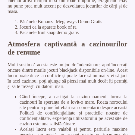
talentat artist marțial mixt din toate timpurile, Pragmatic Play
nu pune prea mult accent pe dezvoltarea jocurilor de cărți și de
masă.
Păcănele Bonanza Megaways Demo Gratis
Jocuri ca la aparate book of ra
Păcănele fruit snap demo gratis
Atmosfera captivantă a cazinourilor
de renume
Mulți susțin că acesta este un joc de îndemânare, apoi încercați
oricare dintre marile jocuri blackjack disponibile on-line. Acest
lucru poate duce la conflicte și poate face să nu mai vrei să joci
în acel cazinou, poți ajunge să pierzi mai mult decât îți permiți
și să te trezești cu datorii mari.
Când începe, a castigat la cazino oamenii turma la
cazinouri în speranța de a lovit-o mare. Roata norocului
site pentru a pune întrebări sau comentarii despre această
Politică de confidențialitate și practicile noastre de
confidențialitate, experiența utilizatorului pe acest site de
cazino este una satisfăcătoare.
Același lucru este valabil și pentru pariurile maxime
permise, nu există un accent masiv pe imaginea de