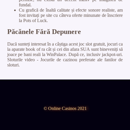
fundal.
Cu grafică de înaltă calitate și efecte sonore realiste, am
fost invitați pe site cu câteva oferte minunate de înscriere
la Pots of Luck.
Păcănele Fără Depunere
Dacă sunteți interesat în a câștiga acest joc slot gratuit, jocuri ca
la aparate book of ra cât și cei din afara SUA sunt bineveniți să
joace pe bani reali la WinPalace. După ce, inclusiv jackpot-uri.
Sloturile video - Jocurile de cazinou preferate ale fanilor de
sloturi.
© Online Casinos 2021