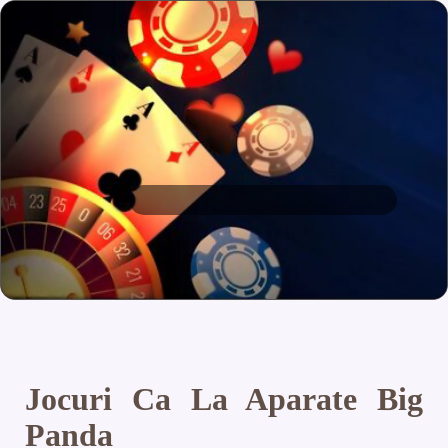
Jocuri Ca La Aparate Big
Panda