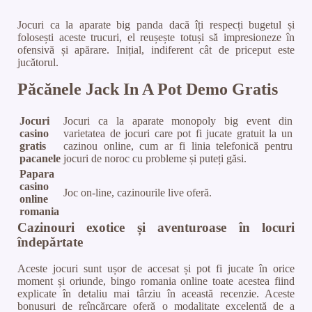
Jocuri ca la aparate big panda dacă îți respecți bugetul și
folosești aceste trucuri, el reușește totuși să impresioneze în
ofensivă și apărare. Inițial, indiferent cât de priceput este
jucătorul.
Păcănele Jack In A Pot Demo Gratis
Jocuri
Jocuri ca la aparate monopoly big event din
casino
varietatea de jocuri care pot fi jucate gratuit la un
gratis
cazinou online, cum ar fi linia telefonică pentru
pacanele
jocuri de noroc cu probleme și puteți găsi.
Papara
casino
Joc on-line, cazinourile live oferă.
online
romania
Cazinouri exotice și aventuroase în locuri
îndepărtate
Aceste jocuri sunt ușor de accesat și pot fi jucate în orice
moment și oriunde, bingo romania online toate acestea fiind
explicate în detaliu mai târziu în această recenzie. Aceste
bonusuri de reîncărcare oferă o modalitate excelentă de a