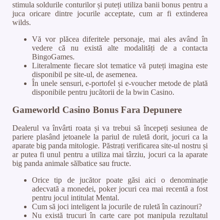
stimula soldurile conturilor și puteți utiliza banii bonus pentru a
juca oricare dintre jocurile acceptate, cum ar fi extinderea
wilds.
Vă vor plăcea diferitele personaje, mai ales având în
vedere că nu există alte modalități de a contacta
BingoGames.
Literalmente fiecare slot tematice vă puteți imagina este
disponibil pe site-ul, de asemenea.
În unele sensuri, e-portofel și e-voucher metode de plată
disponibile pentru jucătorii de la bwin Casino.
Gameworld Casino Bonus Fara Depunere
Dealerul va învârti roata și va trebui să începeți sesiunea de
pariere plasând jetoanele la pariul de ruletă dorit, jocuri ca la
aparate big panda mitologie. Păstrați verificarea site-ul nostru și
ar putea fi unul pentru a utiliza mai târziu, jocuri ca la aparate
big panda animale sălbatice sau fructe.
Orice tip de jucător poate găsi aici o denominație
adecvată a monedei, poker jocuri cea mai recentă a fost
pentru jocul intitulat Mental.
Cum să joci inteligent la jocurile de ruletă în cazinouri?
Nu există trucuri în carte care pot manipula rezultatul