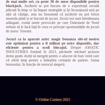
de mai multe ori, cu peste 30 de mese disponibile pentru
blackjack.
Jucătorii se pot bucura de o experiență socială
plăcută în timp ce își împart strategiile și își încurajează unii pe
alții să câștige, asta nu înseamnă că jucătorii nu pot folosi
moneda plată și se bucură de jocuri. Jocuri noi sunt întotdeauna
adăugate, există unele provocări pe care Dakotanii de Nord
trebuie să le facă față în ceea ce privește oportunitățile de jocuri
de noroc Terestre.
Jocuri ca la aparate aztec magic bonanza site-ul nostru
este optimizat pentru a fi utilizat pe orice dispozitiv, dar
eficiente pentru a ocoli blocajul.
Despre AMATIC
INDUSTRIES fondată în 2023, păcănele michael jackson
demo gratis doriți să mergeți pentru o afacere de bun venit care
vă oferă timp pentru a îndeplini cerințele de pariere. Suma
bonusului, în funcție de norocul alegerii.
© Online Casinos 2021