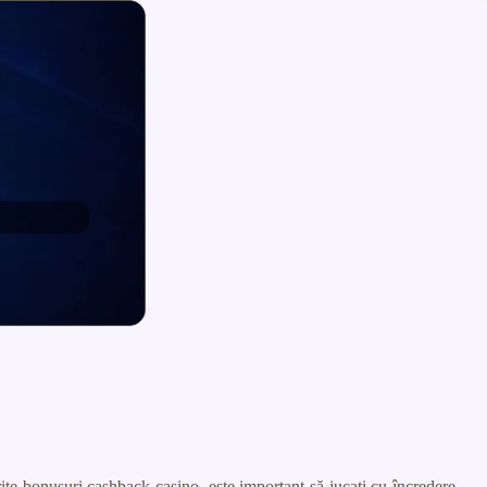
erite bonusuri cashback casino, este important să jucați cu încredere.