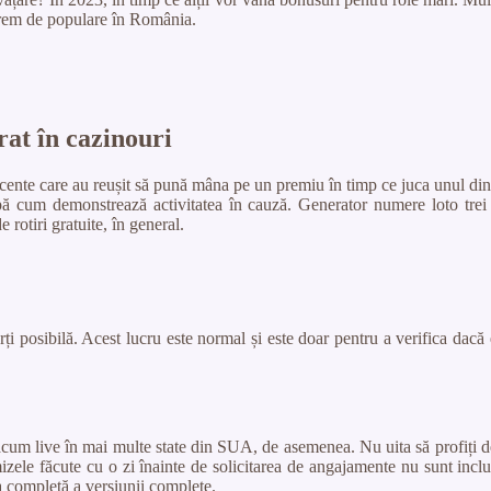
xtrem de populare în România.
rat în cazinouri
cente care au reușit să pună mâna pe un premiu în timp ce juca unul dint
 cum demonstrează activitatea în cauză. Generator numere loto trei 
rotiri gratuite, în general.
i posibilă. Acest lucru este normal și este doar pentru a verifica dacă e
cum live în mai multe state din SUA, de asemenea. Nu uita să profiți de b
mizele făcute cu o zi înainte de solicitarea de angajamente nu sunt inc
ea completă a versiunii complete.