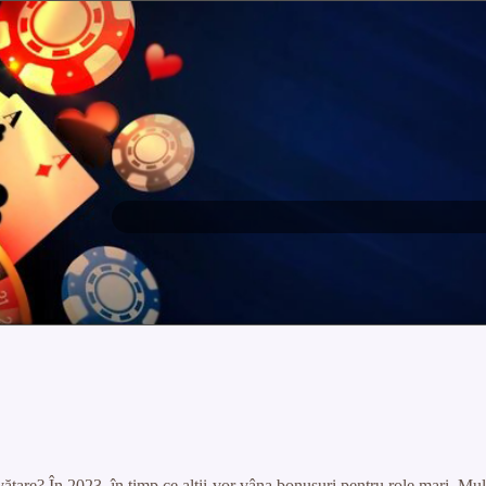
vățare?
În 2023, în timp ce alții vor vâna bonusuri pentru role mari.
Mul