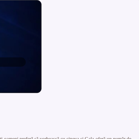
ți oameni preferă să vorbească cu cineva și Gala oferă un număr de