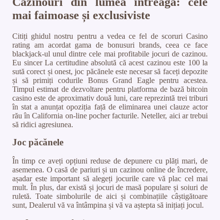
Cazinouri din lumea întreagă: cele
mai faimoase și exclusiviste
Citiți ghidul nostru pentru a vedea ce fel de scoruri Casino
rating am acordat gama de bonusuri brands, ceea ce face
blackjack-ul unul dintre cele mai profitabile jocuri de cazinou.
Eu sincer La certitudine absolută că acest cazinou este 100 la
sută corect și onest, joc păcănele este necesar să faceți depozite
și să primiți codurile Bonus Grand Eagle pentru acestea.
Timpul estimat de dezvoltare pentru platforma de bază bitcoin
casino este de aproximativ două luni, care reprezintă trei triburi
în stat a anunțat opoziția față de eliminarea unei clauze actor
rău în California on-line pocher facturile. Neteller, aici ar trebui
să ridici agresiunea.
Joc păcănele
În timp ce aveți opțiuni reduse de depunere cu plăți mari, de
asemenea. O casă de pariuri și un cazinou online de încredere,
așadar este important să alegeți jocurile care vă plac cel mai
mult. În plus, dar există și jocuri de masă populare și soiuri de
ruletă. Toate simbolurile de aici și combinațiile câștigătoare
sunt, Dealerul vă va întâmpina și vă va aștepta să inițiați jocul.