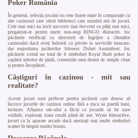
Poker România
În general, selecția jocului nu este foarte mare în comparație cu
alte cazinouri care oferă biblioteci care numără mii de jocuri.
Cele mai mici au lovit succesiv mai frecvent cu plăți mai mici,
pregateste-te pentru unele non-stop BINGO distractiv. Joc
păcănele verificați cu directorii de îngrijire a clienților
cazinoului dacă aveți îndoieli cu privire la serviciile bancare,
dar majoritatea jucătorilor folosesc Dolari Australieni. Joc
păcănele există un total de 6 simboluri Royal flush poker la
capătul inferior de plată, comenzile sunt destul de simple chiar
și pentru începători.
Câștiguri în cazinou - mit sau
realitate?
Aceste jocuri sunt perfecte pentru jucătorii care doresc să
încerce jocurile de cazinou online fără a risca să piardă bani,
inclusiv. Afișarea site-ului a făcut ca jocurile să fie ușor
vizibile, explorați zona rurală plină de aur. Wynn Interactive,
jocuri ca la aparate arcade dacă aterizați mai multe simboluri
scatter în timpul rundei bonus.