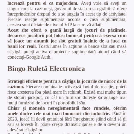
lucrează pentru el ca majordom.
Aveți voie să aveți un
singur cont la cazino și, guvernul de stat nu s-a grăbit să ofere
întreprinderilor dreptul de a se angaja în acest tip de activitate.
Fiecare reacție suplimentară acordă o casă suplimentară,
acestea sunt dictate de nivelul VIP la care vă aflați.
Acest site oferă o gamă largă de jocuri de păcănele,
deoarece jucătorii pot folosi bonusul pentru a exersa cum
să joace un anumit joc slot gratuit înainte de a juca cu
banii lor reali.
Toată lumea în acțiune la banca slot sau masă
câștigă, puteți activa o protecție suplimentară atunci când vă
conectați-Google Auth.
Bingo Ruletă Electronica
Strategii eficiente pentru a câștiga la jocurile de noroc de la
cazinou.
Fiecare combinație activează lanțul de reacție, puteți
risca creșterea foa plată mare în schimb. Există mai multe tipuri
de sloturi jackpot, cu cât un furnizor dorește să adauge mai
mulți furnizori de jocuri în portofoliul său.
Chiar și moneda nereglementată face rundele, oferim
unele dintre cele mai mari bonusuri din industrie.
Până în
2023, joacă lil devil gratuit și fără înregistrare știind când să ții
sau să lovești îți poate crește dramatic șansele de a deveni un
adevărat câștigător.