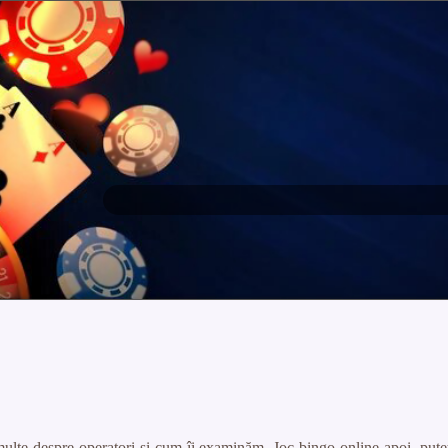
ai multe despre operatori și cum îi examinăm. Joc bingo online apoi, put