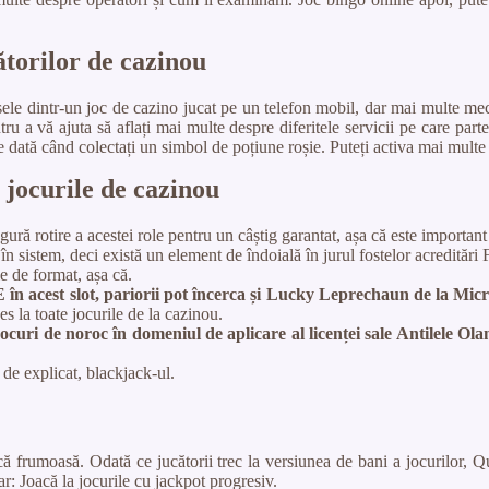
ătorilor de cazinou
nsele dintr-un joc de cazino jucat pe un telefon mobil, dar mai multe 
ntru a vă ajuta să aflați mai multe despre diferitele servicii pe care part
ată când colectați un simbol de poțiune roșie. Puteți activa mai multe ru
 jocurile de cazinou
gură rotire a acestei role pentru un câștig garantat, așa că este important
t în sistem, deci există un element de îndoială în jurul fostelor acredităr
e de format, așa că.
E în acest slot, pariorii pot încerca și Lucky Leprechaun de la Mic
es la toate jocurile de la cazinou.
uri de noroc în domeniul de aplicare al licenței sale Antilele Olan
de explicat, blackjack-ul.
 frumoasă. Odată ce jucătorii trec la versiunea de bani a jocurilor, Q
: Joacă la jocurile cu jackpot progresiv.