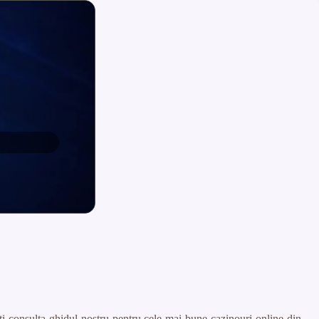
eți consulta ghidul nostru pentru cele mai bune cazinouri online din