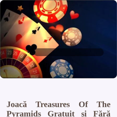
Joacă Treasures Of The
Pyramids Gratuit și Fără