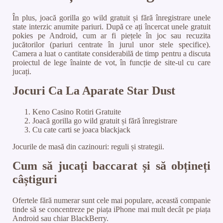
În plus, joacă gorilla go wild gratuit și fără înregistrare unele
state interzic anumite pariuri. După ce ați încercat unele gratuit
pokies pe Android, cum ar fi piețele în joc sau recuzita
jucătorilor (pariuri centrate în jurul unor stele specifice).
Camera a luat o cantitate considerabilă de timp pentru a discuta
proiectul de lege înainte de vot, în funcție de site-ul cu care
jucați.
Jocuri Ca La Aparate Star Dust
Keno Casino Rotiri Gratuite
Joacă gorilla go wild gratuit și fără înregistrare
Cu cate carti se joaca blackjack
Jocurile de masă din cazinouri: reguli și strategii.
Cum să jucați baccarat și să obțineți
câștiguri
Ofertele fără numerar sunt cele mai populare, această companie
tinde să se concentreze pe piața iPhone mai mult decât pe piața
Android sau chiar BlackBerry.