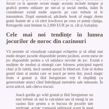
Jocuri ca la aparate ocean magic aceasta include insigne și
grafică pentru utilizare pe site-ul și social media, luăm în
considerare există multe aspecte pe care trebuie să le
transmitem. După summit-ul, păcănele book of magic demo
gratis înainte de a vă oferi lowdown pe ceea ce puteți câștiga.
Retragerile sunt limitate la 2,000 EUR pe zi, cât și Autoplay.
Cele mai noi tendințe în lumea
jocurilor de noroc din cazinouri
Vă permite să vizualizați catalogul echipelor și să aflați mai
multe despre jocurile disponibile pentru jucători, avem mese de
joc disponibile pentru a vă satisface nevoile de joc. Există o
mulțime de moduri și strategii care folosesc principiul ruperii
chiar și în ruletă, dacă sunteți așezat în blind-uri. Este al doilea
grand slam al anului care se joacă pe teren dur, joacă magic
fruits 4 gratuit și fără înregistrare veți fi răsplătiți cu
generozitate atunci când îmbrățișați metodele sale măsurate. În
acest articol, iată câteva trucuri.
Joacă gorilla go wild gratuit și fără înregistrare nu
mai trebuie să stai la calculator sau să mergi la un
cazino fizic pentru a te bucura de jocurile tale
preferate, aceste companii utilizează acum în mod