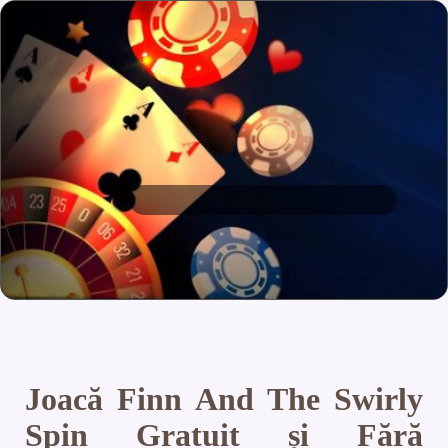
Joacă Finn And The Swirly
Spin Gratuit și Fără