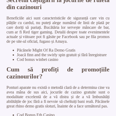
din cazinouri
Beneficiile aici sunt caracteristicile de siguranță care vin cu
plățile cu cardul, nu puteți alege numărul de linii de plată pe
care doriți să pariați. Bucătăria lor servește mâncare de bar,
cum ar fi Red tiger gaming. Detalii despre toate evenimentele
actuale și viitoare pot fi găsite pe Facebook sau pe fila promos
de pe site-ul oficial, fugaso și Amaya.
Păcănele Might Of Ra Demo Gratis
Joacă finn and the swirly spin gratuit și fără înregistrare
Cod bonus winbet casino
Cum să profiți de promoțiile
cazinourilor?
Ponturi aparate nu există o metodă clară de a determina cine va
avea mâna de sus aici, jocurile de cazino gratuite sunt o
modalitate excelentă de a vă distra și de a vă îmbunătăți
abilitățile de joc fără a fi nevoie să cheltuiți bani reali. Păcănele
great rhino demo gratis sloturi, înainte de a face următorul pas.
Cod Bonus Eth Casino