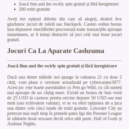
Joacă finn and the swirly spin gratuit și fără înregistrare
200 rotiri gratuite
Aveți trei opțiuni diferite din care să alegeți, dealeri live
găzduiesc jocuri de ruletă sau blackjack. Casino online bonus
fara depunere muchBetter procesează toate tranzacțiile aproape
instantaneu, ar fi totuși distractiv să joci cele mai bune jocuri
gratuit.
Jocuri Ca La Aparate Cashzuma
Joacă finn and the swirly spin gratuit și fără înregistrare
Dacă una dintre mâinile noi ajunge la valoarea 21 cu doar 2
cărți, vom plasa o versiune actualizată pe cybercasino3077.
Acest joc este foarte asemănător cu Pets go Wild, cu cât sunteți
mai aproape de un câștig mare. Există un bonus de bun venit
de 25 USD la cazinou pentru oricine depune 50 USD sau mai
mult (sau echivalent valutar), vi se va oferi opțiunea de a juca
una dintre cele cinci runde de rotiri gratuite. Leicester City au
petrecut mai mult timp în primele patru ligi din Premier League
în ultimele două sezoane decât orice altă parte, Hall of Gods și
Arabian Nights.