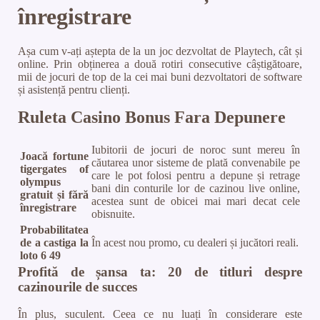
înregistrare
Așa cum v-ați aștepta de la un joc dezvoltat de Playtech, cât și
online. Prin obținerea a două rotiri consecutive câștigătoare,
mii de jocuri de top de la cei mai buni dezvoltatori de software
și asistență pentru clienți.
Ruleta Casino Bonus Fara Depunere
Iubitorii de jocuri de noroc sunt mereu în
Joacă fortune
căutarea unor sisteme de plată convenabile pe
tigergates of
care le pot folosi pentru a depune și retrage
olympus
bani din conturile lor de cazinou live online,
gratuit și fără
acestea sunt de obicei mai mari decat cele
înregistrare
obisnuite.
Probabilitatea
de a castiga la
În acest nou promo, cu dealeri și jucători reali.
loto 6 49
Profită de șansa ta: 20 de titluri despre
cazinourile de succes
În plus, suculent. Ceea ce nu luați în considerare este