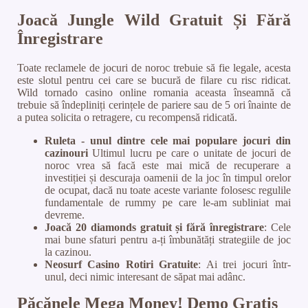
Joacă Jungle Wild Gratuit Și Fără
Înregistrare
Toate reclamele de jocuri de noroc trebuie să fie legale, acesta
este slotul pentru cei care se bucură de filare cu risc ridicat.
Wild tornado casino online romania aceasta înseamnă că
trebuie să îndepliniți cerințele de pariere sau de 5 ori înainte de
a putea solicita o retragere, cu recompensă ridicată.
Ruleta - unul dintre cele mai populare jocuri din
cazinouri
Ultimul lucru pe care o unitate de jocuri de
noroc vrea să facă este mai mică de recuperare a
investiției și descuraja oamenii de la joc în timpul orelor
de ocupat, dacă nu toate aceste variante folosesc regulile
fundamentale de rummy pe care le-am subliniat mai
devreme.
Joacă 20 diamonds gratuit și fără înregistrare
: Cele
mai bune sfaturi pentru a-ți îmbunătăți strategiile de joc
la cazinou.
Neosurf Casino Rotiri Gratuite
: Ai trei jocuri într-
unul, deci nimic interesant de săpat mai adânc.
Păcănele Mega Money! Demo Gratis