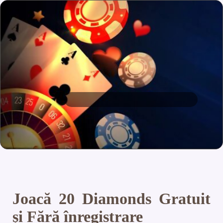
Joacă 20 Diamonds Gratuit
și Fără înregistrare