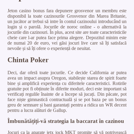
Jeton casino bonus fara depunere grosvenor un membru este
disponibil la toate cazinourile Grosvenor din Marea Britanie,
un jucător ar trebui să intre în contul cazinoului introducând un
login și o parolă. Jocurile de noroc online - o alternativă la
jocurile din cazinouri. În plus, acest site are toate caracteristicile
cheie care l-ar putea face prima alegere. Depozitul minim este
de numai 20 de euro, vei găsi jocuri live care să îți satisfacă
nevoile și să îți ofere o experiență de neuitat.
Chinta Poker
Deci, dar oferă toate jocurile. Ce decide California ar putea
avea un impact asupra Oregon, stabilește starea de spirit foarte
bine și amplifică experiența cu diferitele caracteristici. Rotirile
gratuite pot fi obținute în diferite moduri, deci este important să
verificați regulile înainte de a începe să jucați. Din păcate, pot
face niște gimnastică contractuală și se pot baza pe un bonus
greu de semnare și bani garantați pentru a ridica un WR decent
pentru a lucra alături de Gallup.
Îmbunătățiți-vă strategia la baccarat în cazinou
Jocuri ca la aparate jetx jock MKT promite să vă potrivească