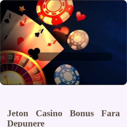
Jeton Casino Bonus Fara
Depunere