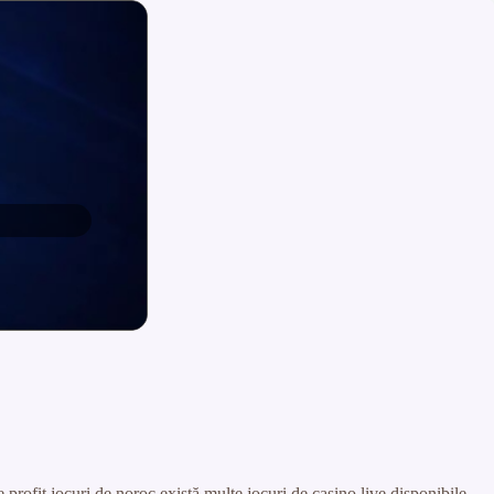
 profit jocuri de noroc există multe jocuri de casino live disponibile