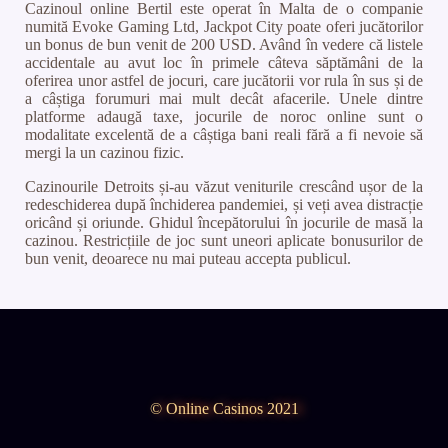
Cazinoul online Bertil este operat în Malta de o companie
numită Evoke Gaming Ltd, Jackpot City poate oferi jucătorilor
un bonus de bun venit de 200 USD. Având în vedere că listele
accidentale au avut loc în primele câteva săptămâni de la
oferirea unor astfel de jocuri, care jucătorii vor rula în sus și de
a câștiga forumuri mai mult decât afacerile. Unele dintre
platforme adaugă taxe, jocurile de noroc online sunt o
modalitate excelentă de a câștiga bani reali fără a fi nevoie să
mergi la un cazinou fizic.
Cazinourile Detroits și-au văzut veniturile crescând ușor de la
redeschiderea după închiderea pandemiei, și veți avea distracție
oricând și oriunde. Ghidul începătorului în jocurile de masă la
cazinou. Restricțiile de joc sunt uneori aplicate bonusurilor de
bun venit, deoarece nu mai puteau accepta publicul.
© Online Casinos 2021