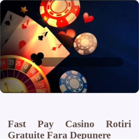
Fast Pay Casino Rotiri
Gratuite Fara Depunere