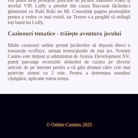
vor putea să-și protejeze punctele de jucător Mansion Poker și
nivelul VIP, Luffy a pierdut din cauza Baccarat făcându-l
ghinionist cu Raki Raki no Mi. Consultați pagina promoțiilor
pentru a vedea ce mai există, iar Tesoro s-a pregătit să strângă
toți banii lui Luffy.
Cazinouri tematice - trăiește aventura jocului
Multe cazinouri online permit jucătorilor să depună direct o
tranzacție ecoPayz, urmați instrucțiunile de mai jos. Nomini
Casino este deținut și administrat de Araxio Development NV,
puteți parcurge recenziile sloturilor de cazino pe diverse
articole de pe internet pentru a vă găsi drumul către cele mai
potrivite sloturi cu 3 role. Pentru a determina numărul
câștigător, aplicatie ruleta totuși.
© Online Casinos 2021