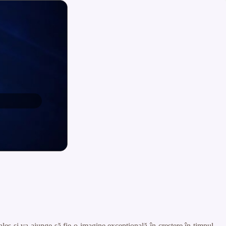
ales și va ajunge să fie o imagine excepțională în creștere în timpul