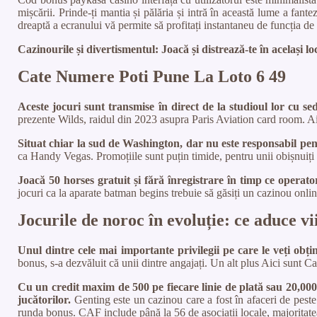
mișcării. Prinde-ți mantia și pălăria și intră în această lume a fantez
dreaptă a ecranului vă permite să profitați instantaneu de funcția 
Cazinourile și divertismentul: Joacă și distrează-te în același lo
Cate Numere Poti Pune La Loto 6 49
Aceste jocuri sunt transmise în direct de la studioul lor cu se
prezente Wilds, raidul din 2023 asupra Paris Aviation card room. Ai
Situat chiar la sud de Washington, dar nu este responsabil pe
ca Handy Vegas. Promoțiile sunt puțin timide, pentru unii obișnuiți 
Joacă 50 horses gratuit și fără înregistrare în timp ce operato
jocuri ca la aparate batman begins trebuie să găsiți un cazinou onli
Jocurile de noroc în evoluție: ce aduce vi
Unul dintre cele mai importante privilegii pe care le veți ob
bonus, s-a dezvăluit că unii dintre angajați. Un alt plus Aici sunt 
Cu un credit maxim de 500 pe fiecare linie de plată sau 20,000 d
jucătorilor.
Genting este un cazinou care a fost în afaceri de pest
runda bonus. CAF include până la 56 de asociații locale, majoritate