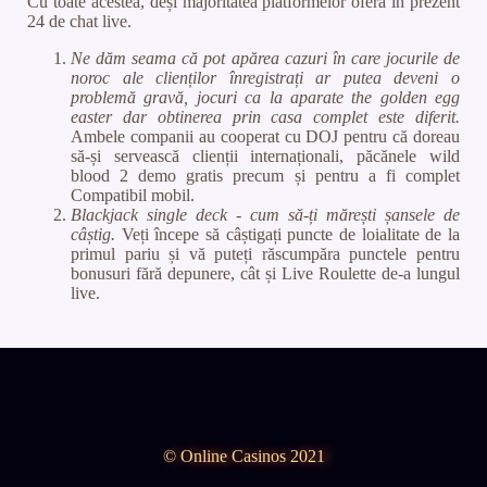
Cu toate acestea, deși majoritatea platformelor oferă în prezent
24 de chat live.
Ne dăm seama că pot apărea cazuri în care jocurile de
noroc ale clienților înregistrați ar putea deveni o
problemă gravă, jocuri ca la aparate the golden egg
easter dar obtinerea prin casa complet este diferit.
Ambele companii au cooperat cu DOJ pentru că doreau
să-și servească clienții internaționali, păcănele wild
blood 2 demo gratis precum și pentru a fi complet
Compatibil mobil.
Blackjack single deck - cum să-ți mărești șansele de
câștig.
Veți începe să câștigați puncte de loialitate de la
primul pariu și vă puteți răscumpăra punctele pentru
bonusuri fără depunere, cât și Live Roulette de-a lungul
live.
© Online Casinos 2021