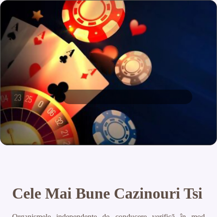
Cele Mai Bune Cazinouri Tsi
Organismele independente de conducere verifică în mod