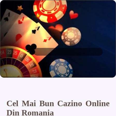
Cel Mai Bun Cazino Online
Din Romania